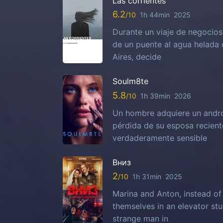
Las corrientes
6.2
1h 44min
2025
Durante un viaje de negocios 
de un puente al agua helada 
Aires, decide
Soulm8te
5.8
1h 39min
2026
Un hombre adquiere un android
pérdida de su esposa recient
verdaderamente sensible
Вниз
2
1h 31min
2025
Marina and Anton, instead of 
themselves in an elevator stuc
strange man in