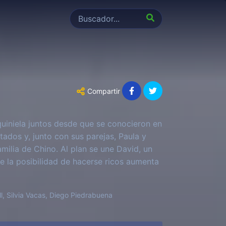
Compartir
uiniela juntos desde que se conocieron en
tados y, junto con sus parejas, Paula y
amilia de Chino. Al plan se une David, un
 la posibilidad de hacerse ricos aumenta
ultas de sus relaciones y a su verdadera
ecisiones.
l, Silvia Vacas, Diego Piedrabuena