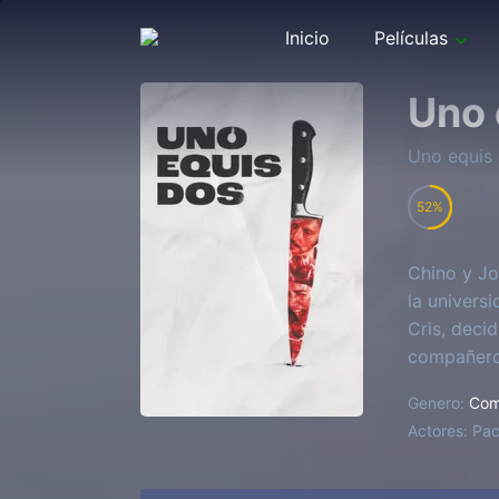
Inicio
Películas
Uno 
Uno equis
52
Chino y Jo
la univers
Cris, decid
compañero 
con cada n
Genero:
Com
identidad,
Actores:
Pac