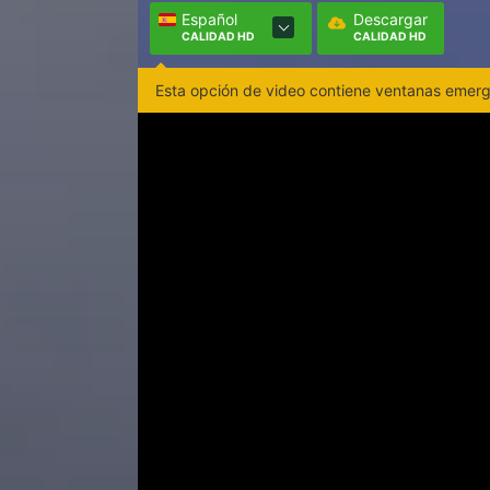
Español
Descargar
CALIDAD HD
CALIDAD HD
Esta opción de video contiene ventanas emerge