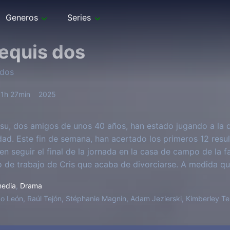
Generos
Series
equis dos
 dos
1h 27min
2025
su, dos amigos de unos 40 años, han estado jugando a la q
idad. Este fin de semana, han acertado los primeros 12 resul
en seguir el final de la jornada en la casa de campo de la f
de trabajo de Cris que acaba de divorciarse. A medida que
uevo resultado, los cinco se enfrentarán a las verdades oc
edia
,
Drama
 en una escalada imparable y caótica de violencia y malas d
o León, Raúl Tejón, Stéphanie Magnin, Adam Jezierski, Kimberley Tel