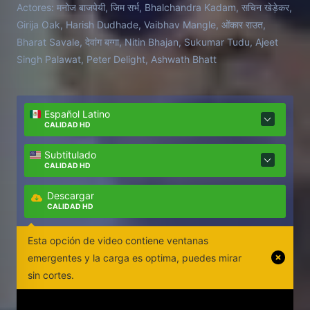
Actores:
मनोज बाजपेयी, जिम सर्भ, Bhalchandra Kadam, सचिन खेड़ेकर,
Girija Oak, Harish Dudhade, Vaibhav Mangle, ओंकार राउत,
Bharat Savale, देवांग बग्गा, Nitin Bhajan, Sukumar Tudu, Ajeet
Singh Palawat, Peter Delight, Ashwath Bhatt
Español Latino
CALIDAD HD
Subtitulado
CALIDAD HD
Descargar
CALIDAD HD
Esta opción de video contiene ventanas
emergentes y la carga es optima, puedes mirar
sin cortes.