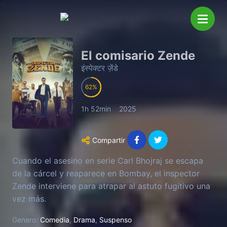
El comisario Zende
इंस्पेक्टर ज़ेंडे
62
1h 52min
2025
Compartir
Cuando el asesino en serie Carl Bhojraj se escapa
de la cárcel y reaparece en Bombay, el inspector
Zende interviene para atrapar al astuto fugitivo una
vez más.
Genero:
Comedia
,
Drama
,
Suspenso