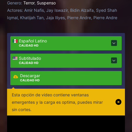
Genero:
Terror
,
Suspenso
have rotted. When they arrived there, they found
Actores:
Amir Nafis, Jay Iswazir, Bidin Alzaifa, Syed Shah
that there are strange things happening and then
Iqmal, Khatijah Tan, Jaja Iliyes, Pierre Andre, Pierre Andre
they discover a strange book.
Español Latino
CALIDAD HD
Subtitulado
CALIDAD HD
Descargar
CALIDAD HD
Esta opción de video contiene ventanas
emergentes y la carga es optima, puedes mirar
sin cortes.