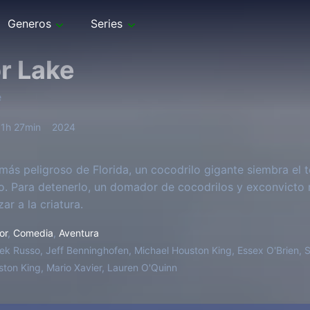
Generos
Series
r Lake
e
1h 27min
2024
 más peligroso de Florida, un cocodrilo gigante siembra el t
rio. Para detenerlo, un domador de cocodrilos y exconvicto
zar a la criatura.
or
,
Comedia
,
Aventura
ek Russo, Jeff Benninghofen, Michael Houston King, Essex O'Brien, 
ton King, Mario Xavier, Lauren O'Quinn