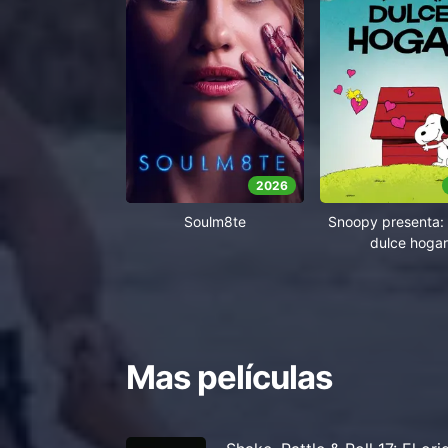
2026
Soulm8te
Snoopy presenta: 
dulce hogar
Mas películas