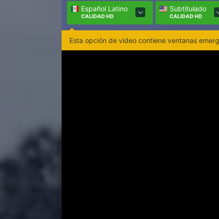
Español Latino
Subtitulado
CALIDAD HD
CALIDAD HD
Esta opción de video contiene ventanas emerge