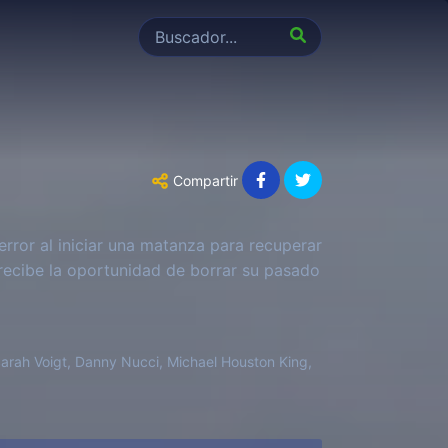
Compartir
error al iniciar una matanza para recuperar
 recibe la oportunidad de borrar su pasado
Sarah Voigt, Danny Nucci, Michael Houston King,