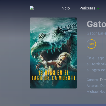
Inicio
Películas
Gato
Gator Lak
63
En el lago
su territo
si logra ca
Genero:
Terr
Actores:
Der
Michael Hous