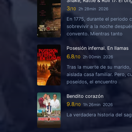
Shake, Rattle & Roll 17: El or
3
2h 28min
2026
En 1775, durante el periodo c
sobrevivir a la noche despu
convento. Mientras tanto
Posesión infernal. En llamas
6.8
2h 00min
2026
Tras la muerte de su marido, 
aislada casa familiar. Pero,
poseídos, el encuentro
Bendito corazón
9.8
1h 26min
2026
La verdadera historia del sa