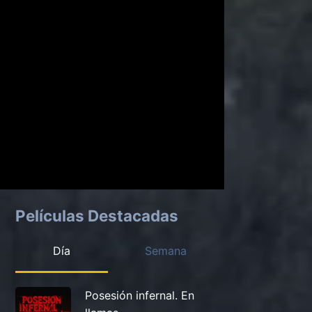
Películas Destacadas
Día
Semana
Posesión infernal. En