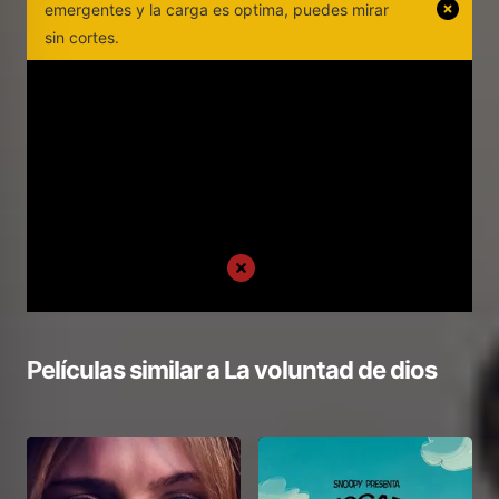
emergentes y la carga es optima, puedes mirar
sin cortes.
Películas similar a
La voluntad de dios