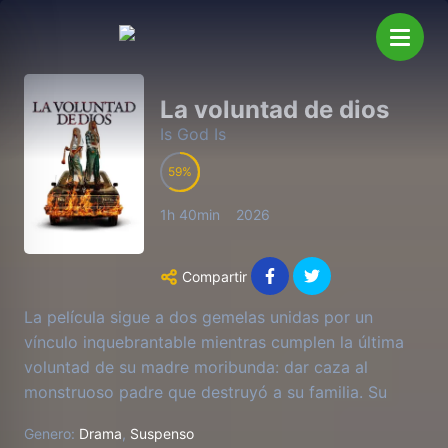
La voluntad de dios
Is God Is
59
1h 40min
2026
Compartir
La película sigue a dos gemelas unidas por un
vínculo inquebrantable mientras cumplen la última
voluntad de su madre moribunda: dar caza al
monstruoso padre que destruyó a su familia. Su
búsqueda se desarrolla como un thriller audaz y
Genero:
Drama
,
Suspenso
estilizado, que entrelaza un humor mordaz con un