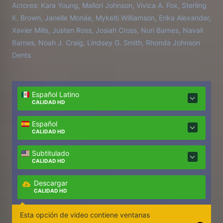
Actores:
Kara Young, Mallori Johnson, Vivica A. Fox, Sterling
suspense siniestro, donde la devoción fraternal se
K. Brown, Janelle Monáe, Mykelti Williamson, Erika Alexander,
convierte en un arma letal y la justicia exige sangre.
Xavier Mills, Justen Ross, Josiah Cross, Nuri Barnes, Navali
Barnes, Noah J. Craig, Lindsey G. Smith, Rhonda Johnson
Dents
Español Latino
CALIDAD HD
Español
CALIDAD HD
Subtitulado
CALIDAD HD
Descargar
CALIDAD HD
Esta opción de video contiene ventanas