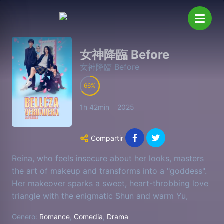
女神降臨 Before
女神降臨 Before
66
1h 42min
2025
Compartir
Reina, who feels insecure about her looks, masters
the art of makeup and transforms into a "goddess".
Her makeover sparks a sweet, heart-throbbing love
triangle with the enigmatic Shun and warm Yu,
where secrets and tender emotions could change
Genero:
Romance
,
Comedia
,
Drama
everything.