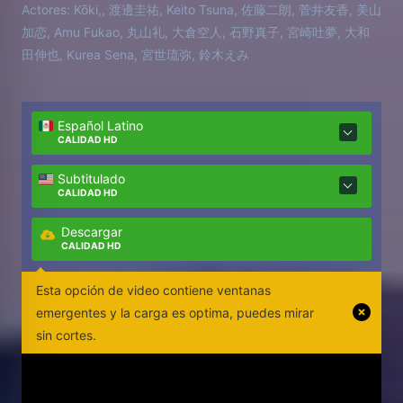
Actores:
Kōki,, 渡邊圭祐, Keito Tsuna, 佐藤二朗, 菅井友香, 美山
加恋, Amu Fukao, 丸山礼, 大倉空人, 石野真子, 宮崎吐夢, 大和
田伸也, Kurea Sena, 宮世琉弥, 鈴木えみ
Español Latino
CALIDAD HD
Subtitulado
CALIDAD HD
Descargar
CALIDAD HD
Esta opción de video contiene ventanas
emergentes y la carga es optima, puedes mirar
sin cortes.