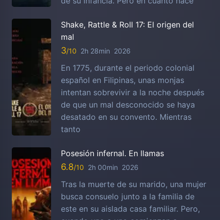
de su infancia. Pero en cuanto nace
Shake, Rattle & Roll 17: El origen del
mal
3
2h 28min
2026
En 1775, durante el periodo colonial
español en Filipinas, unas monjas
intentan sobrevivir a la noche después
de que un mal desconocido se haya
desatado en su convento. Mientras
tanto
Posesión infernal. En llamas
6.8
2h 00min
2026
Tras la muerte de su marido, una mujer
busca consuelo junto a la familia de
este en su aislada casa familiar. Pero,