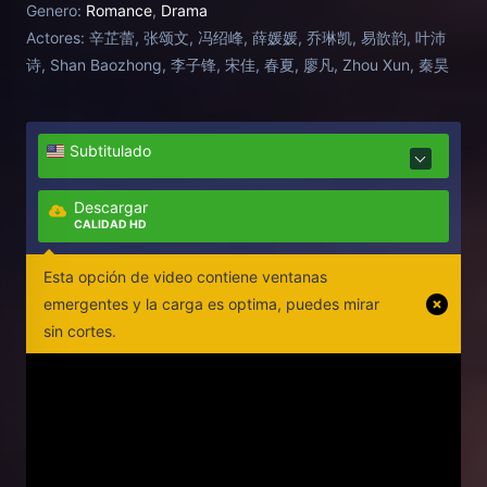
Genero:
Romance
,
Drama
unveil their tragic past. While one of them seeks
Actores:
辛芷蕾, 张颂文, 冯绍峰, 薛媛媛, 乔琳凯, 易歆韵, 叶沛
redemption, the other yearns for release. In a painful
诗, Shan Baozhong, 李子锋, 宋佳, 春夏, 廖凡, Zhou Xun, 秦昊
and final farewell, they awaken from their wandering
for one last heart-wrenching embrace.
Subtitulado
Descargar
CALIDAD HD
Esta opción de video contiene ventanas
emergentes y la carga es optima, puedes mirar
sin cortes.