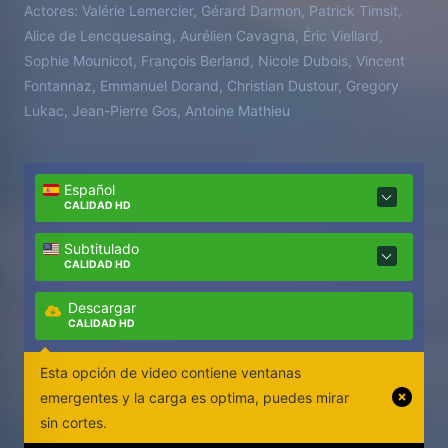
Actores:
Valérie Lemercier, Gérard Darmon, Patrick Timsit,
Alice de Lencquesaing, Aurélien Cavagna, Éric Viellard,
Sophie Mounicot, François Berland, Nicole Dubois, Vincent
Fontannaz, Emmanuel Dorand, Christian Dustour, Gregory
Lukac, Jean-Pierre Gos, Antoine Mathieu
Español
CALIDAD HD
Subtitulado
CALIDAD HD
Descargar
CALIDAD HD
Esta opción de video contiene ventanas
emergentes y la carga es optima, puedes mirar
sin cortes.