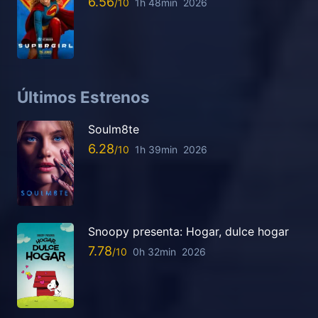
6.56
1h 48min
2026
Últimos Estrenos
Soulm8te
6.28
1h 39min
2026
Snoopy presenta: Hogar, dulce hogar
7.78
0h 32min
2026