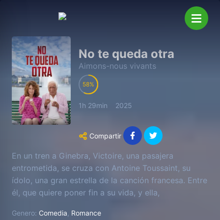
No te queda otra
Aimons-nous vivants
58
1h 29min
2025
Compartir
En un tren a Ginebra, Victoire, una pasajera
entrometida, se cruza con Antoine Toussaint, su
ídolo, una gran estrella de la canción francesa. Entre
él, que quiere poner fin a su vida, y ella,
desbordante de energía, el encuentro será
Genero:
Comedia
,
Romance
explosivo.