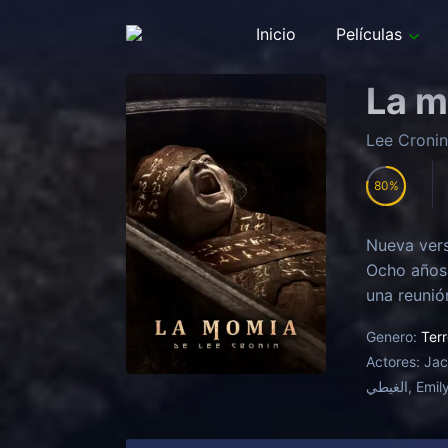
Inicio
Películas
La m
Lee Croni
80
Nueva vers
Ocho años 
una reunió
Genero:
Terr
Actores:
Jac
الغيطي