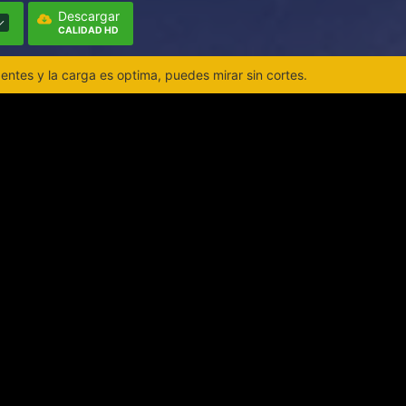
Descargar
CALIDAD HD
ntes y la carga es optima, puedes mirar sin cortes.