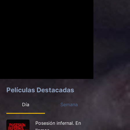
Películas Destacadas
Día
Semana
Posesión infernal. En