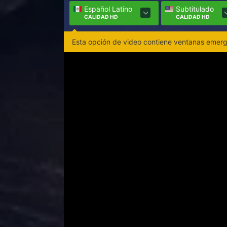
Español Latino
Subtitulado
CALIDAD HD
CALIDAD HD
Esta opción de video contiene ventanas emerge