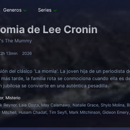
Generos
Series
omia de Lee Cronin
n's The Mummy
2h 13min
2026
ión del clásico 'La momia'. La joven hija de un periodista d
más tarde, la familia rota se conmociona cuando ella es dev
n jubilosa se convierte en una auténtica pesadilla.
or
,
Misterio
k Reynor, Laia Costa, May Calamawy, Natalie Grace, Shylo Molina, Billi
, Emily Mitchell, Husam Chadat, Tim Seyfi, Mark Mitchinson, Gideon Emery