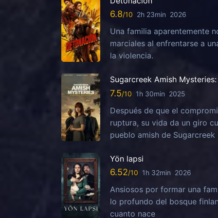
Detonación
6.8
2h 23min
2026
Una familia aparentemente no
marciales al enfrentarse a u
la violencia.
Sugarcreek Amish Mysteries: 
7.5
1h 30min
2025
Después de que el compromis
ruptura, su vida da un giro c
pueblo amish de Sugarcreek
Yön lapsi
6.52
1h 32min
2026
Ansiosos por formar una fami
lo profundo del bosque finla
cuanto nace