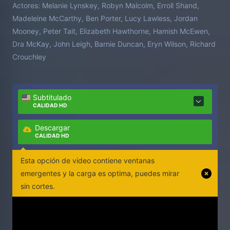
Actores:
Melanie Lynskey, Robyn Malcolm, Erroll Shand,
Madeleine McCarthy, Ben Porter, Lucy Lawless, Jordan
Mooney, Peter Tait, Elizabeth Hawthorne, Hamish McEwen,
Dra McKay, John Leigh, Barnie Duncan, Eryn Wilson, Richard
Crouchley
Subtitulado
CALIDAD HD
Descargar
CALIDAD HD
Esta opción de video contiene ventanas
emergentes y la carga es optima, puedes mirar
sin cortes.