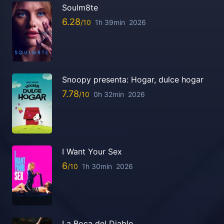
Soulm8te
6.28
1h 39min
2026
Snoopy presenta: Hogar, dulce hogar
7.78
0h 32min
2026
I Want Your Sex
6
1h 30min
2026
La Boca del Diablo