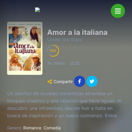
Amor a la italiana
Under the Stars
58
1h 39min
2025
Compartir
Un escritor de novelas románticas atraviesa un
bloqueo creativo y una relación que hace aguas. Al
descubrir una infidelidad, decide huir a Italia en
busca de inspiración y un nuevo comienzo. Entre
paisajes deslumbrantes, encuentros inesperados y
Genero:
Romance
,
Comedia
emociones a flor de piel, aprenderá que el amor