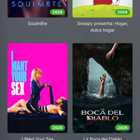
2026
2026
Soulm8te
Snoopy presenta: Hogar,
dulce hogar
2026
2026
I Want Your Sex
La Boca del Diablo