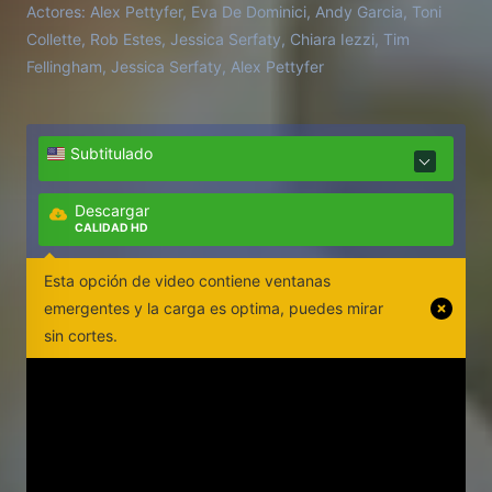
Actores:
Alex Pettyfer, Eva De Dominici, Andy Garcia, Toni
puede aparecer cuando menos se espera.
Collette, Rob Estes, Jessica Serfaty, Chiara Iezzi, Tim
Fellingham, Jessica Serfaty, Alex Pettyfer
Subtitulado
Descargar
CALIDAD HD
Esta opción de video contiene ventanas
emergentes y la carga es optima, puedes mirar
sin cortes.