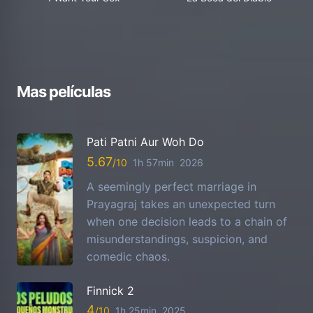
Mas películas
Pati Patni Aur Woh Do
5.67
1h 57min
2026
A seemingly perfect marriage in
Prayagraj takes an unexpected turn
when one decision leads to a chain of
misunderstandings, suspicion, and
comedic chaos.
Finnick 2
4
1h 25min
2025