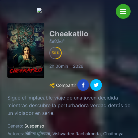
Cheekatilo
చీకటిలో
50
2h 06min
2026
Compartir
Sigue el implacable viaje de una joven decidida
mientras descubre la perturbadora verdad detrás de
un violador en serie.
Genero:
Suspenso
Actores:
शोभिता धूलिपाला, Vishwadev Rachakonda, Chaitanya