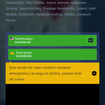
Visalakshmi, Isha Chawla, Jhansi, Aamani, Vadlamani
Srinivas, Ravindra Vijay, Pradeep Kondiparthi, Suresh, Aditi
Myakal, Srilakshmi, Maharshi Vudhya, Vishika, Sonakshi
Verma
Subtitulado
CALIDAD HD
Descargar
CALIDAD HD
Esta opción de video contiene ventanas
emergentes y la carga es optima, puedes mirar
sin cortes.