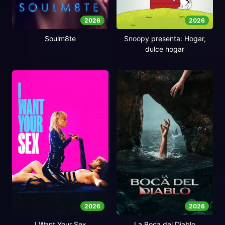
2026
2026
Soulm8te
Snoopy presenta: Hogar,
dulce hogar
2026
2026
I Want Your Sex
La Boca del Diablo