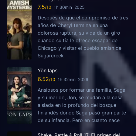
7.5
1h 30min
2025
Después de que el compromiso de tres
años de Cheryl termina en una
dolorosa ruptura, su vida da un giro
cuando su tía le ofrece escapar de
Chicago y visitar el pueblo amish de
Sugarcreek
Yön lapsi
6.52
1h 32min
2026
Ansiosos por formar una familia, Saga
y su marido, Jon, se mudan a la casa
aislada en lo profundo del bosque
finlandés donde Saga pasó gran parte
de su infancia. Pero en cuanto nace
Shake, Rattle & Roll 17: El origen del