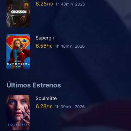
8.25
1h 40min
2026
Supergirl
6.56
1h 48min
2026
Últimos Estrenos
Soulm8te
6.28
1h 39min
2026