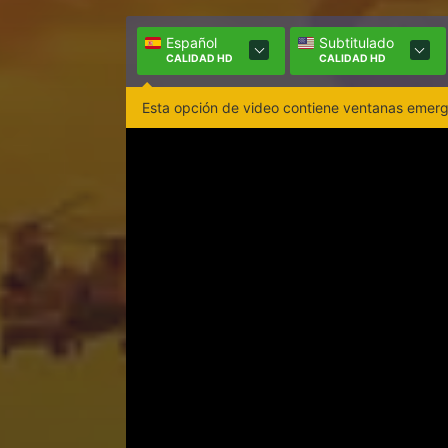
Español
Subtitulado
CALIDAD HD
CALIDAD HD
Esta opción de video contiene ventanas emerge