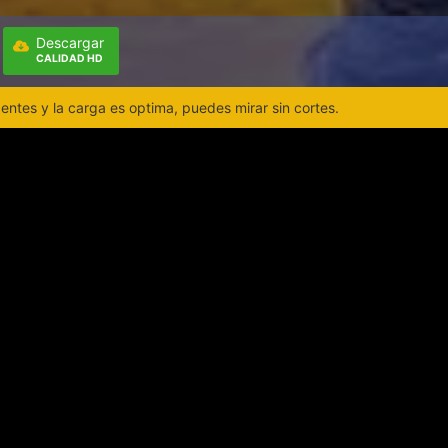
Descargar
CALIDAD HD
ntes y la carga es optima, puedes mirar sin cortes.