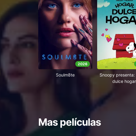
2026
Soulm8te
Snoopy presenta: 
dulce hogar
Mas películas