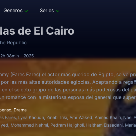
Generos
Series
las de El Cairo
the Republic
2h 08min
2025
my (Fares Fares) el actor más querido de Egipto, se ve pr
por las más altas autoridades egipcias. Aceptando a regaña
r en el selecto grupo de las personas más poderosas del paí
n romance con la misteriosa esposa del general que superv
penso
,
Drama
es Fares, Lyna Khoudri, Zineb Triki, Amr Waked, Ahmed Khairi, Nael 
ayed, Mohammed Nehmi, Pedram Hajigholi, Haitham Elsaadani, Maria