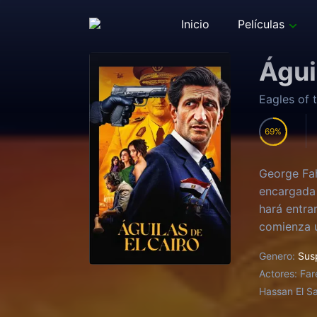
Inicio
Películas
Águi
Eagles of 
69
George Fah
encargada 
hará entra
comienza u
Genero:
Sus
Actores:
Far
Hassan El S