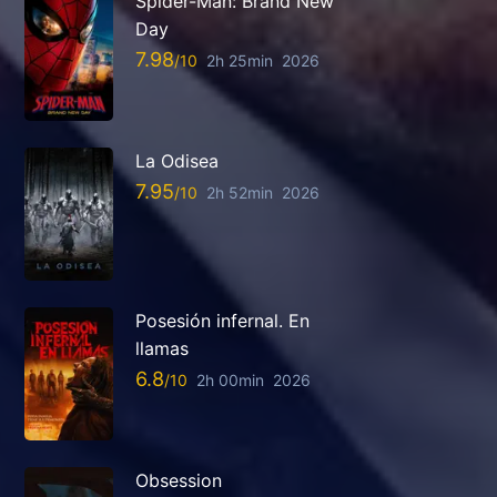
Spider-Man: Brand New
Day
7.98
2h 25min
2026
La Odisea
7.95
2h 52min
2026
Posesión infernal. En
llamas
6.8
2h 00min
2026
Obsession