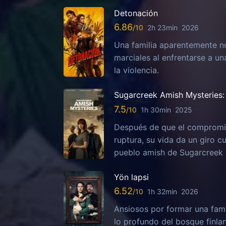
Detonación
6.86
2h 23min
2026
Una familia aparentemente no
marciales al enfrentarse a u
la violencia.
Sugarcreek Amish Mysteries: 
7.5
1h 30min
2025
Después de que el compromis
ruptura, su vida da un giro c
pueblo amish de Sugarcreek
Yön lapsi
6.52
1h 32min
2026
Ansiosos por formar una fami
lo profundo del bosque finla