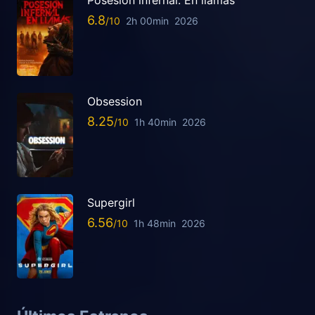
Posesión infernal. En llamas
6.8
2h 00min
2026
Obsession
8.25
1h 40min
2026
Supergirl
6.56
1h 48min
2026