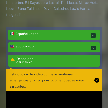
Lamberton, Ed Sayer, Leila Laaraj, Tim Licata, Marco Horta
Lopes, Elène Zuidmeer, David Gallacher, Lewis Harris,
Imogen Toner
Español Latino
Subtitulado
Descargar
CALIDAD HD
Esta opción de video contiene ventanas
emergentes y la carga es optima, puedes mirar
sin cortes.