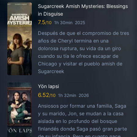
Sugarcreek Amish Mysteries: Blessings
in Disguise
7.5
1h 30min
2025
Después de que el compromiso de tres
años de Cheryl termina en una
dolorosa ruptura, su vida da un giro
cuando su tía le ofrece escapar de
Chicago y visitar el pueblo amish de
Sugarcreek
Yön lapsi
6.52
1h 32min
2026
Ansiosos por formar una familia, Saga
y su marido, Jon, se mudan a la casa
aislada en lo profundo del bosque
finlandés donde Saga pasó gran parte
de su infancia. Pero en cuanto nace