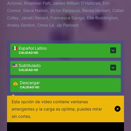
Actores:
Rhiannon Fish, James William O'Halloran, Erin
Connor, Steve Nation, Victor Parascos, Renee Herbert, Callan
Colley, Janaki Gerard, Francesca Savige, Eilie Boddington,
Ansley Gordon, Cmos Le, Jip Panosot
Español Latino
CALIDAD HD
Subtitulado
CALIDAD HD
Descargar
CALIDAD HD
Esta opción de video contiene ventanas
emergentes y la carga es optima, puedes mirar
sin cortes.