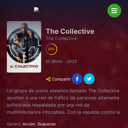
The Collective
The Collective
56
1h 26min
2023
Compartir
Un grupo de justos asesinos llamado The Collective
apuntan a una red de tráfico de personas altamente
sofisticada respaldada por una red de
multimillonarios intocables. Con la espalda contra la
pared, The Collective no tiene más remedio que
Genero:
Acción
,
Suspenso
poner su misión más importante en manos del