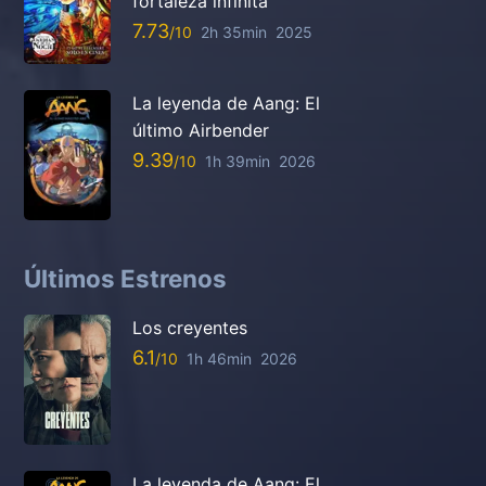
fortaleza infinita
7.73
2h 35min
2025
La leyenda de Aang: El
último Airbender
9.39
1h 39min
2026
Últimos Estrenos
Los creyentes
6.1
1h 46min
2026
La leyenda de Aang: El