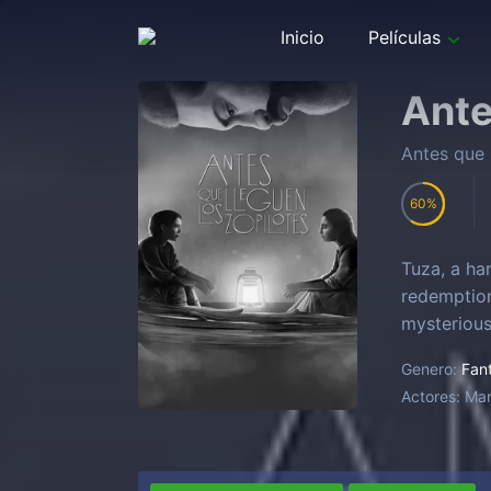
Inicio
Películas
Ante
Antes que 
60
Tuza, a ha
redemption
mysterious
Genero:
Fan
Actores:
Mar