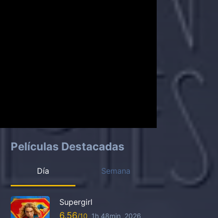
Películas Destacadas
Día
Semana
Supergirl
6.56
1h 48min
2026