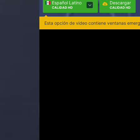
Español Latino
Descargar
CALIDAD HD
CALIDAD HD
Esta opción de video contiene ventanas emerge