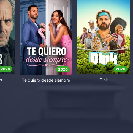
2026
2026
2026
s
Dink
Te quiero desde siempre