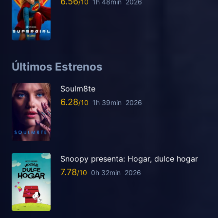
6.56
1h 48min
2026
Últimos Estrenos
Soulm8te
6.28
1h 39min
2026
Snoopy presenta: Hogar, dulce hogar
7.78
0h 32min
2026