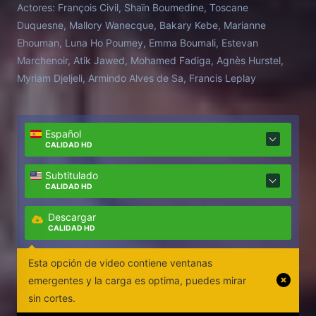
Actores:
François Civil, Shaïn Boumedine, Toscane
escuela se ve sumida en la confusión y el maestro
Duquesne, Mallory Wanecque, Bakary Kebe, Marianne
tiene que luchar para limpiar su nombre.
Ehouman, Luna Ho Poumey, Emma Boumali, Estevan
Marchenoir, Atik Jawed, Mohamed Fadiga, Agnès Hurstel,
Myriam Djeljeli, Armindo Alves de Sa, Francis Leplay
Español
CALIDAD HD
Subtitulado
CALIDAD HD
Descargar
CALIDAD HD
Esta opción de video contiene ventanas
emergentes y la carga es optima, puedes mirar
sin cortes.