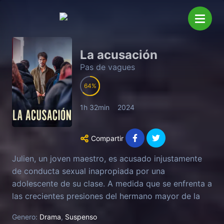
La acusación
Pas de vagues
64
1h 32min
2024
Compartir
Julien, un joven maestro, es acusado injustamente
de conducta sexual inapropiada por una
adolescente de su clase. A medida que se enfrenta a
las crecientes presiones del hermano mayor de la
niña y sus compañeros de clase, la situación se sale
Genero:
Drama
,
Suspenso
de control. Las acusaciones se difunden, toda la