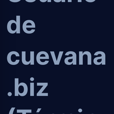
de
cuevana
.biz