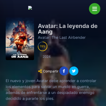
Avatar: La leyenda de
Aang
Avatar: The Last Airbender
78
2024
Compartir
El nuevo y joven Avatar debe aprender a controlar
los elementos para salvar un mundo en guerra,
además de enfrentarse a un despiadado enemigo
decidido a pararle los pies.