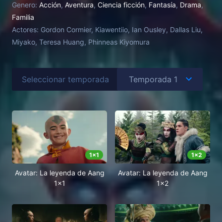
Genero:
Acción
,
Aventura
,
Ciencia ficción
,
Fantasía
,
Drama
,
Familia
Actores:
Gordon Cormier, Kiawentiio, Ian Ousley, Dallas Liu,
Miyako, Teresa Huang, Phinneas Kiyomura
Seleccionar temporada
1
x
1
1
x
2
Avatar: La leyenda de Aang
Avatar: La leyenda de Aang
1x1
1x2