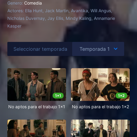
Genero:
Comedia
Actores:
Ella Hunt, Jack Martin, Avantika, Will Angus,
Nicholas Duvernay, Jay Ellis, Mindy Kaling, Annamarie
Kasper
Seleccionar temporada
1
x
1
1
x
2
No aptos para el trabajo 1x1
No aptos para el trabajo 1x2