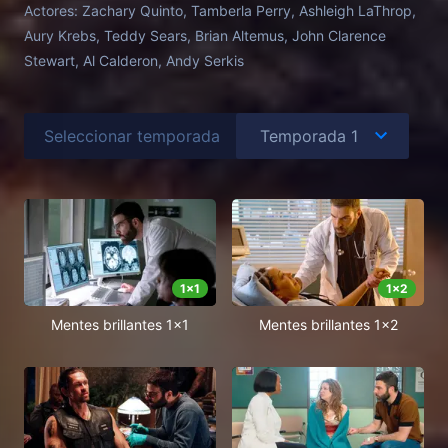
Actores:
Zachary Quinto, Tamberla Perry, Ashleigh LaThrop,
Aury Krebs, Teddy Sears, Brian Altemus, John Clarence
Stewart, Al Calderon, Andy Serkis
Seleccionar temporada
1
x
1
1
x
2
Mentes brillantes 1x1
Mentes brillantes 1x2