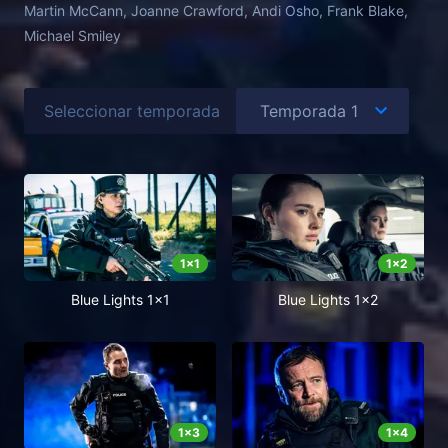
Martin McCann, Joanne Crawford, Andi Osho, Frank Blake,
Michael Smiley
Seleccionar temporada
1
x
1
1
x
2
Blue Lights 1x1
Blue Lights 1x2
1
x
3
1
x
4