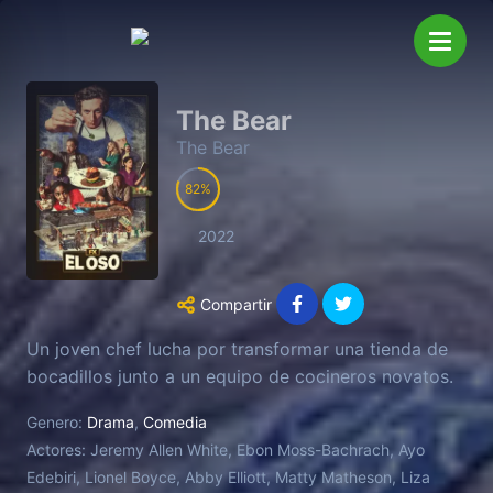
The Bear
The Bear
82
2022
Compartir
Un joven chef lucha por transformar una tienda de
bocadillos junto a un equipo de cocineros novatos.
Genero:
Drama
,
Comedia
Actores:
Jeremy Allen White, Ebon Moss-Bachrach, Ayo
Edebiri, Lionel Boyce, Abby Elliott, Matty Matheson, Liza