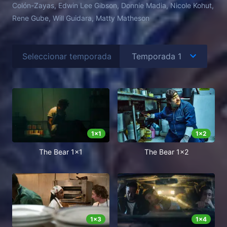
Colón-Zayas, Edwin Lee Gibson, Donnie Madia, Nicole Kohut,
Rene Gube, Will Guidara, Matty Matheson
Seleccionar temporada
1
x
1
1
x
2
The Bear 1x1
The Bear 1x2
1
x
3
1
x
4