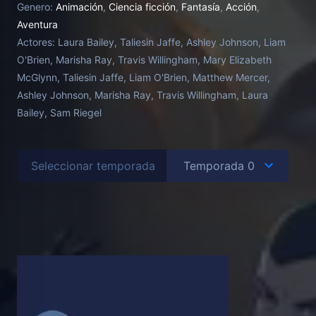
Genero:
Animación
,
Ciencia ficción
,
Fantasía
,
Acción
,
se da cuenta de que nadie más puede restablecer la
Aventura
justicia.
Actores:
Laura Bailey, Taliesin Jaffe, Ashley Johnson, Liam
O'Brien, Marisha Ray, Travis Willingham, Mary Elizabeth
McGlynn, Taliesin Jaffe, Liam O'Brien, Matthew Mercer,
Ashley Johnson, Marisha Ray, Travis Willingham, Laura
Bailey, Sam Riegel
Seleccionar temporada