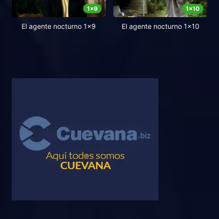
1
x
9
1
x
10
El agente nocturno 1x9
El agente nocturno 1x10