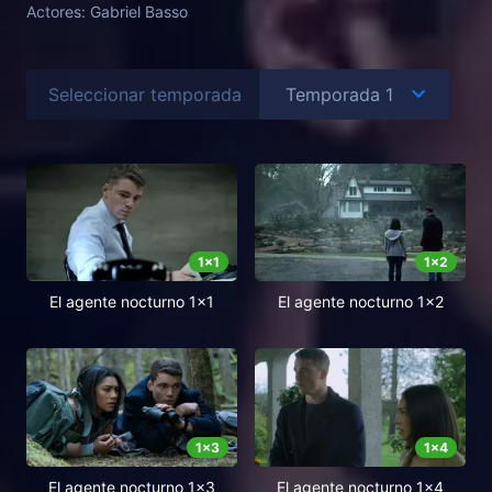
Actores:
Gabriel Basso
Seleccionar temporada
1
x
1
1
x
2
El agente nocturno 1x1
El agente nocturno 1x2
1
x
3
1
x
4
El agente nocturno 1x3
El agente nocturno 1x4