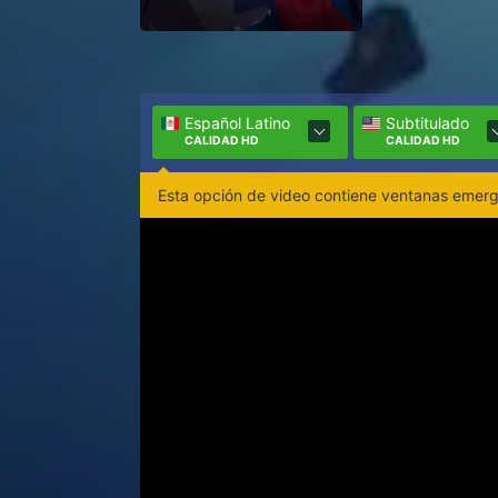
Español Latino
Subtitulado
CALIDAD HD
CALIDAD HD
Esta opción de video contiene ventanas emerge