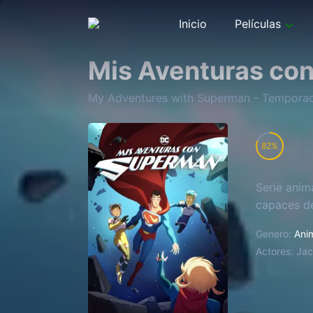
Inicio
Películas
Mis Aventuras co
My Adventures with Superman
- Tempora
82
Serie anim
capaces de
Genero:
Ani
Actores:
Jac