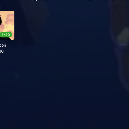
1
x
10
con
10