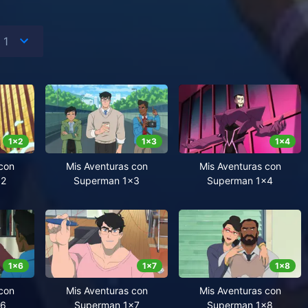
1
x
2
1
x
3
1
x
4
con
Mis Aventuras con
Mis Aventuras con
x2
Superman 1x3
Superman 1x4
1
x
6
1
x
7
1
x
8
con
Mis Aventuras con
Mis Aventuras con
x6
Superman 1x7
Superman 1x8