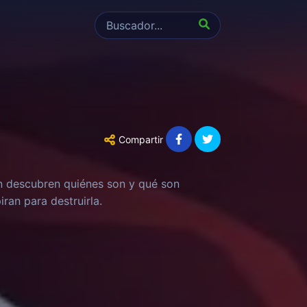
Compartir
n descubren quiénes son y qué son
ran para destruirla.