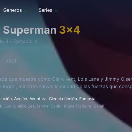
Generos
Series
n Superman
3
x
4
da
3
- Episodio
4
2023
ada que muestra cómo Clark Kent, Lois Lane y Jimmy Olse
 lograr, mientras salvan la ciudad de las fuerzas que conspi
mación
,
Acción
,
Aventura
,
Ciencia ficción
,
Fantasía
k Quaid, Alice Lee, Ishmel Sahid, Kiana Madeira, Balak