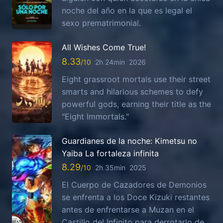
noche del año en la que es legal el
sexo prematrimonial.
All Wishes Come True!
8.33
2h 24min
2026
Eight grassroot mortals use their street
smarts and hilarious schemes to defy
powerful gods, earning their title as the
"Eight Immortals."
Guardianes de la noche: Kimetsu no
Yaiba La fortaleza infinita
8.29
2h 35min
2025
El Cuerpo de Cazadores de Demonios
se enfrenta a los Doce Kizuki restantes
antes de enfrentarse a Muzan en el
Castillo del Infinito para derrotarlo de