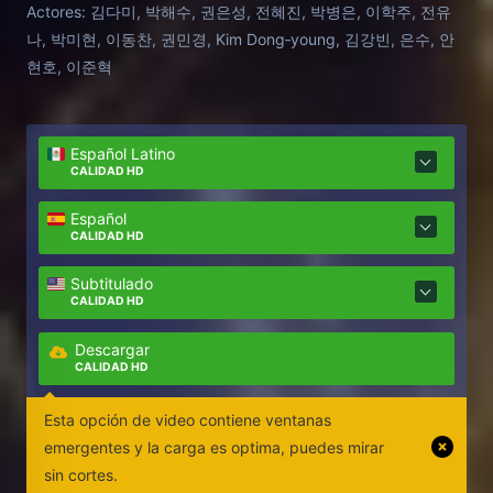
Actores:
김다미, 박해수, 권은성, 전혜진, 박병은, 이학주, 전유
나, 박미현, 이동찬, 권민경, Kim Dong‑young, 김강빈, 은수, 안
현호, 이준혁
Español Latino
CALIDAD HD
Español
CALIDAD HD
Subtitulado
CALIDAD HD
Descargar
CALIDAD HD
Esta opción de video contiene ventanas
emergentes y la carga es optima, puedes mirar
sin cortes.