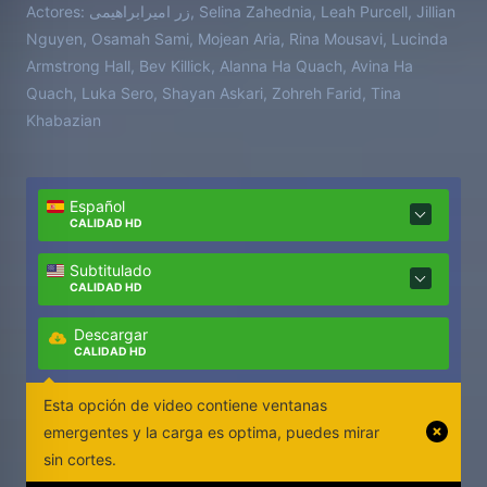
Actores:
زر امیرابراهیمی, Selina Zahednia, Leah Purcell, Jillian
Nguyen, Osamah Sami, Mojean Aria, Rina Mousavi, Lucinda
Armstrong Hall, Bev Killick, Alanna Ha Quach, Avina Ha
Quach, Luka Sero, Shayan Askari, Zohreh Farid, Tina
Khabazian
Español
CALIDAD HD
Subtitulado
CALIDAD HD
Descargar
CALIDAD HD
Esta opción de video contiene ventanas
emergentes y la carga es optima, puedes mirar
sin cortes.