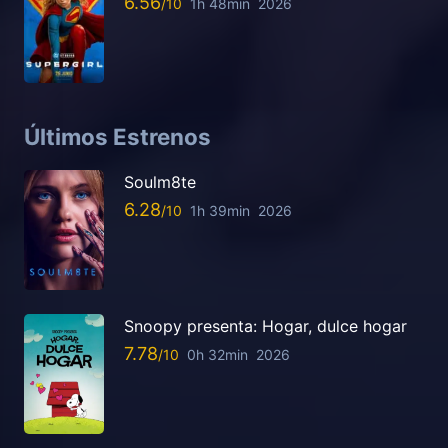
6.56
1h 48min
2026
Últimos Estrenos
Soulm8te
6.28
1h 39min
2026
Snoopy presenta: Hogar, dulce hogar
7.78
0h 32min
2026