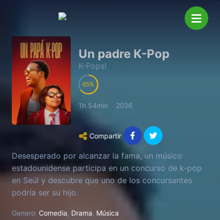
Un padre K-Pop
K-Pops!
65
1h 54min
2026
Compartir
Desesperado por alcanzar la fama, un músico
estadounidense participa en un concurso de k-pop
en Seúl y descubre que uno de los concursantes
podría ser su hijo.
Genero:
Comedia
,
Drama
,
Música