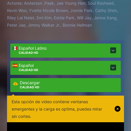
Actores:
Anderson .Paak, Jee Young Han, Soul Rasheed,
Kevin Woo, Yvette Nicole Brown, Jonnie Park, Cathy Shim,
Riley Lai Nelet, Emi Kim, Eddie Park, Will Jay, Jenne Kang,
Peter Jae, Jimmy Walker Jr., Bonnie Hellman
Español Latino
CALIDAD HD
Español
CALIDAD HD
Descargar
CALIDAD HD
Esta opción de video contiene ventanas
emergentes y la carga es optima, puedes mirar
sin cortes.