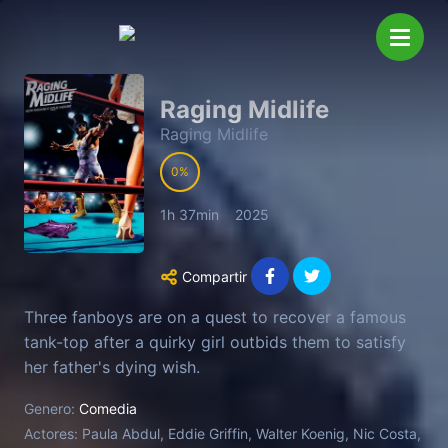
Raging Midlife
Raging Midlife
0
1h 37min
2025
Compartir
Three fanboys are on a quest to recover a famous
tank-top after a quirky girl outbids them to satisfy
her father's dying wish.
Genero:
Comedia
Actores:
Paula Abdul, Eddie Griffin, Walter Koenig, Nic Costa,