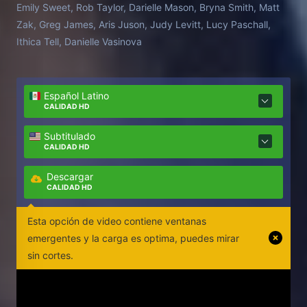
Emily Sweet, Rob Taylor, Darielle Mason, Bryna Smith, Matt
Zak, Greg James, Aris Juson, Judy Levitt, Lucy Paschall,
Ithica Tell, Danielle Vasinova
Español Latino
CALIDAD HD
Subtitulado
CALIDAD HD
Descargar
CALIDAD HD
Esta opción de video contiene ventanas
emergentes y la carga es optima, puedes mirar
sin cortes.