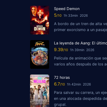
Speed Demon
5
1h 33min
2026
A bordo de un tren de alta ve
primer exorcismo a un pasaj
La leyenda de Aang: El últim
9.39
1h 39min
2026
Película de animación que se
varios años después de los ac
72 horas
6.7
1h 42min
2026
Para salvar su carrera, un ej
en una alocada despedida de 
grupal.