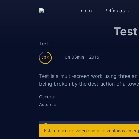
Inicio
Películas
Test
Test
0h 03min
2016
73
Test is a multi-screen work using three a
being broken by the destruction of a towe
Genero:
Actores:
Esta opción de video contiene ventanas emerge