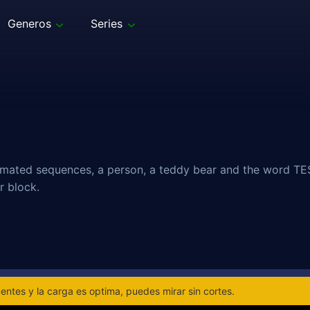
Generos
Series
nimated sequences, a person, a teddy bear and the word TES
r block.
ntes y la carga es optima, puedes mirar sin cortes.