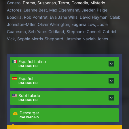
Genero:
Drama
,
Suspenso
,
Terror
,
Comedia
,
Misterio
casona, pero lo que parece un buen trabajo se
Actores:
Leanne Best, Max Eigenmann, Jaeden Paige
convierte en una pesadilla al descubrir los oscuros
Boadilla, Rob Pomfret, Eva Jane Willis, David Hayman, Caleb
secretos de la casa y sus habitantes. Dirigida por
Johnston-Miller, Oliver Wellington, Eugenia Low, Jodie
Paris Zarcilla, esta película mezcla terror y thriller
Cuaresma, Seb Yates Cridland, Stephanie Connell, Gabriel
sociopolítico para contar una historia inspirada en la
Vick, Sophie Morris-Sheppard, Jasmine Naziah Jones
experiencia de su propia familia sobre la
condescendencia y explotación que enfrentan los
inmigrantes sin papeles.
Español Latino
CALIDAD HD
Español
CALIDAD HD
Subtitulado
CALIDAD HD
Descargar
CALIDAD HD