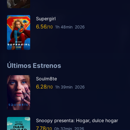
Supergirl
6.56
1h 48min
2026
Últimos Estrenos
Soulm8te
6.28
1h 39min
2026
Snoopy presenta: Hogar, dulce hogar
7.78
0h 32min
2026