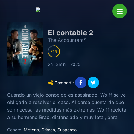
El contable 2
The Accountant²
71
2h 13min
2025
Compartir
Cuando un viejo conocido es asesinado, Wolff se ve
obligado a resolver el caso. Al darse cuenta de que
son necesarias medidas más extremas, Wolff recluta
a su hermano Brax, distanciado y muy letal, para
que le ayude. En colaboración con Marybeth
Genero:
Misterio
,
Crimen
,
Suspenso
Medina, descubren una conspiración mortal y se