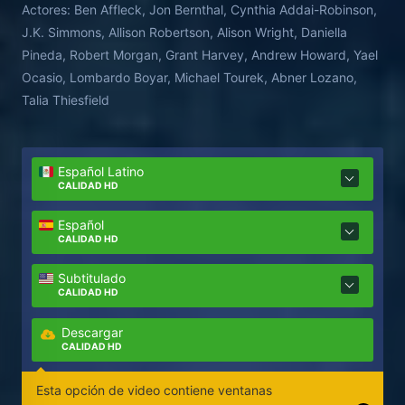
Actores:
Ben Affleck, Jon Bernthal, Cynthia Addai-Robinson,
convierten en objetivo de una despiadada red de
J.K. Simmons, Allison Robertson, Alison Wright, Daniella
asesinos que no se detendrán ante nada para
Pineda, Robert Morgan, Grant Harvey, Andrew Howard, Yael
mantener sus secretos enterrados.
Ocasio, Lombardo Boyar, Michael Tourek, Abner Lozano,
Talia Thiesfield
Español Latino
CALIDAD HD
Español
CALIDAD HD
Subtitulado
CALIDAD HD
Descargar
CALIDAD HD
Esta opción de video contiene ventanas