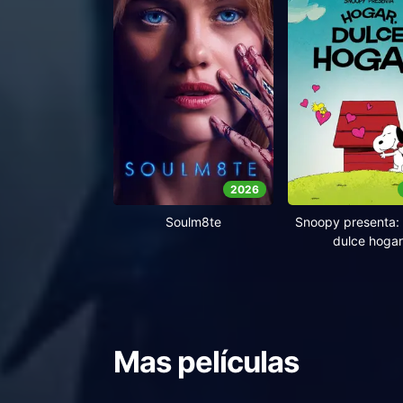
2026
Soulm8te
Snoopy presenta: 
dulce hogar
Mas películas