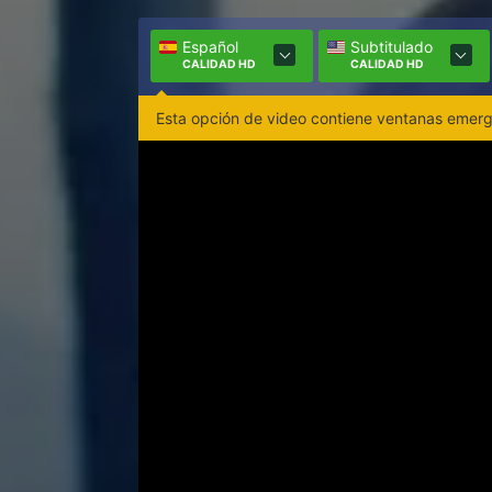
Español
Subtitulado
CALIDAD HD
CALIDAD HD
Esta opción de video contiene ventanas emerge