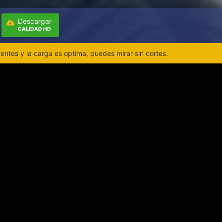
Descargar
CALIDAD HD
ntes y la carga es optima, puedes mirar sin cortes.