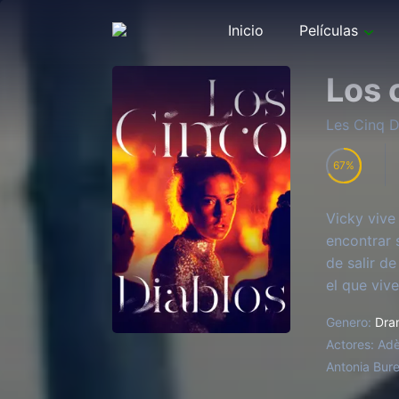
Inicio
Películas
Los 
Les Cinq D
67
Vicky vive
encontrar 
de salir d
el que vive
Genero:
Dra
Actores:
Adè
Antonia Bure