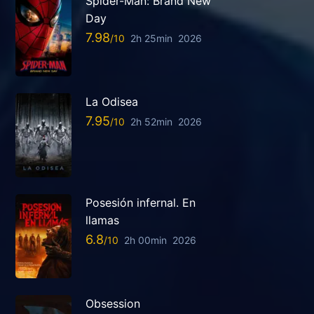
Spider-Man: Brand New
Day
7.98
2h 25min
2026
La Odisea
7.95
2h 52min
2026
Posesión infernal. En
llamas
6.8
2h 00min
2026
Obsession