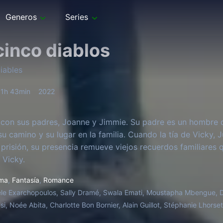
Generos
Series
cinco diablos
iables
1h 43min
2022
 con sus padres, Joanne y Jimmie. Su padre es un hombre q
su camino y su lugar en la familia. Cuando la tía de Vicky, 
e prisión, su presencia remueve viejos recuerdos familiares
 Vicky.
ma
,
Fantasía
,
Romance
le Exarchopoulos, Sally Dramé, Swala Emati, Moustapha Mbengue, Da
si, Noée Abita, Charlotte Bon Bornier, Alain Guillot, Stéphanie Lhors