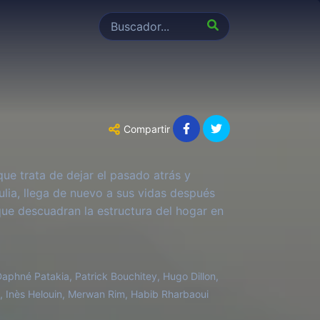
Compartir
ue trata de dejar el pasado atrás y
Julia, llega de nuevo a sus vidas después
 que descuadran la estructura del hogar en
phné Patakia, Patrick Bouchitey, Hugo Dillon,
et, Inès Helouin, Merwan Rim, Habib Rharbaoui