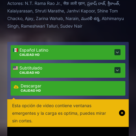
Actores:
N.T. Rama Rao Jr., सैफ़ अली ख़ान, ప్రకాష్ రాజ్, శ్రీకాంత్,
Kalaiyarasan, Shruti Marathe, Janhvi Kapoor, Shine Tom
Chacko, Ajay, Zarina Wahab, Narain, మురళీ శర్మ, Abhimanyu
Singh, Rameshwari Talluri, Sudev Nair
Español Latino
CALIDAD HD
Subtitulado
CALIDAD HD
Descargar
CALIDAD HD
Esta opción de video contiene ventanas
emergentes y la carga es optima, puedes mirar
sin cortes.