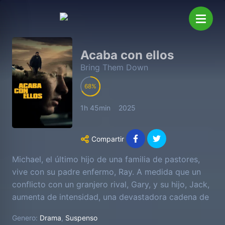
Acaba con ellos
Bring Them Down
68
1h 45min
2025
Compartir
Michael, el último hijo de una familia de pastores,
vive con su padre enfermo, Ray. A medida que un
conflicto con un granjero rival, Gary, y su hijo, Jack,
aumenta de intensidad, una devastadora cadena de
eventos altera permanentemente a ambas familias.
Genero:
Drama
,
Suspenso