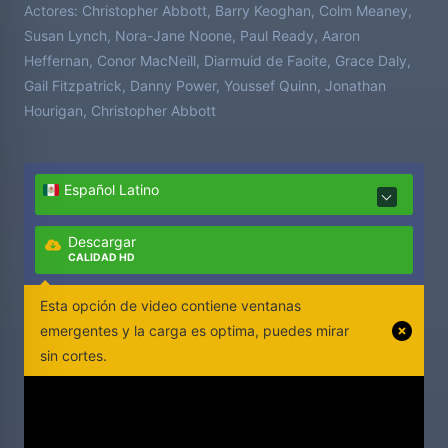
Actores:
Christopher Abbott, Barry Keoghan, Colm Meaney,
Susan Lynch, Nora-Jane Noone, Paul Ready, Aaron
Heffernan, Conor MacNeill, Diarmuid de Faoite, Grace Daly,
Gail Fitzpatrick, Danny Power, Youssef Quinn, Jonathan
Hourigan, Christopher Abbott
Español Latino
Descargar
CALIDAD HD
Esta opción de video contiene ventanas
emergentes y la carga es optima, puedes mirar
sin cortes.