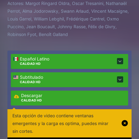
Actores:
Margot Ringard Oldra, Oscar Tresanini, Nathanaël
Perrot, Alma Jodorowsky, Swann Arlaud, Vincent Macaigne,
Louis Garrel, William Lebghil, Frédérique Cantrel, Oxmo
Puccino, Jean Boucault, Johnny Rasse, Félix de Givry,
Robinson Fyot, Benoît Galland
Español Latino
CALIDAD HD
Subtitulado
CALIDAD HD
Descargar
CALIDAD HD
Esta opción de video contiene ventanas
emergentes y la carga es optima, puedes mirar
sin cortes.