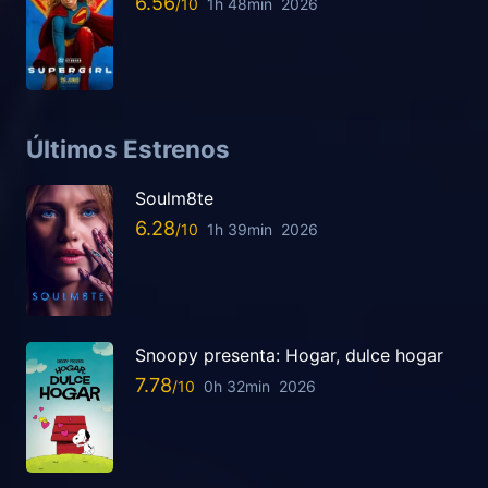
6.56
1h 48min
2026
Últimos Estrenos
Soulm8te
6.28
1h 39min
2026
Snoopy presenta: Hogar, dulce hogar
7.78
0h 32min
2026