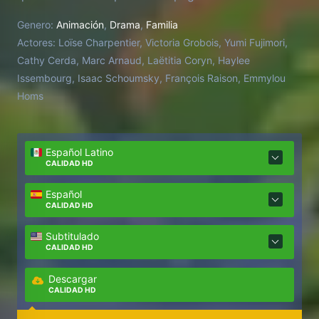
de su familia, Nishio-san, Amélie descubre las
Genero:
Animación
,
Drama
,
Familia
maravillas de la naturaleza, así como las verdades
Actores:
Loïse Charpentier, Victoria Grobois, Yumi Fujimori,
emocionales ocultas bajo la superficie de la vida
Cathy Cerda, Marc Arnaud, Laëtitia Coryn, Haylee
idílica de su familia como extranjeros en un Japón
Issembourg, Isaac Schoumsky, François Raison, Emmylou
de la post-guerra.
Homs
Español Latino
CALIDAD HD
Español
CALIDAD HD
Subtitulado
CALIDAD HD
Descargar
CALIDAD HD