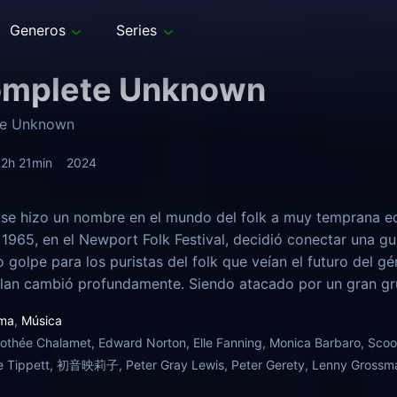
Generos
Series
omplete Unknown
te Unknown
2h 21min
2024
se hizo un nombre en el mundo del folk a muy temprana ed
1965, en el Newport Folk Festival, decidió conectar una guit
o golpe para los puristas del folk que veían el futuro del 
lan cambió profundamente. Siendo atacado por un gran gru
e traidor, haciendo que su carrera no volviera a ser la mis
ma
,
Música
sico independiente y fue el comienzo de la voz de una ge
othée Chalamet, Edward Norton, Elle Fanning, Monica Barbaro, Scoot
oe Tippett, 初音映莉子, Peter Gray Lewis, Peter Gerety, Lenny Grossma