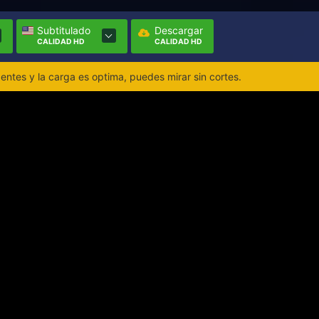
Subtitulado
Descargar
CALIDAD HD
CALIDAD HD
ntes y la carga es optima, puedes mirar sin cortes.