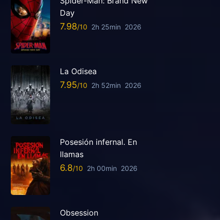
Spider-Man: Brand New
Day
7.98
2h 25min
2026
La Odisea
7.95
2h 52min
2026
Posesión infernal. En
llamas
6.8
2h 00min
2026
Obsession