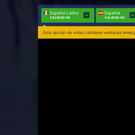
Español Latino
Español
CALIDAD HD
CALIDAD HD
Esta opción de video contiene ventanas emerge