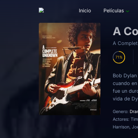
Inicio
Películas
A C
A Comple
71
Bob Dylan 
cuando en 
fue un dur
vida de Dy
tachaban d
Genero:
Dra
como un mú
Actores:
Tim
Harrison, J