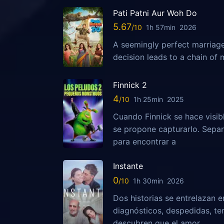
Pati Patni Aur Woh Do
5.67
1h 57min
2026
A seemingly perfect marriag
decision leads to a chain of
Finnick 2
4
1h 25min
2025
Cuando Finnick se hace visib
se propone capturarlo. Sepa
para encontrar a
Instante
0
1h 30min
2026
Dos historias se entrelazan e
diagnósticos, despedidas, te
descubren que el amor