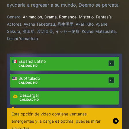
ayudarla a regresar a su mundo, Deemo se percata
que un árbol va creciendo muy alto sobre el piano
Genero:
Animación
,
Drama
,
Romance
,
Misterio
,
Fantasía
que suele tocar. Pero, ¿qué hará Deemo cuando
Actores:
Ayana Taketatsu, 丹生明里, Akari Kito, Ayane
empiece a sentirse cómodo con una compañía de la
Sakura, 濱田岳, 渡辺直美, イッセー尾形, Kouhei Matsushita,
que nunca antes había gozado? ¿Qué pasará si la
Koichi Yamadera
joven chica no puede enfrentar su pasado una vez
recupere su memoria?
Español Latino
CALIDAD HD
Subtitulado
CALIDAD HD
Descargar
CALIDAD HD
Esta opción de video contiene ventanas
emergentes y la carga es optima, puedes mirar
sin cortes.