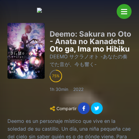
Deemo: Sakura no Oto
- Anata no Kanadeta
Oto ga, Ima mo Hibiku
DEEMO サクラノオト -あなたの奏
でた音が、今も響く-
75
1h 30min
2022
Compartir
Deemo es un personaje místico que vive en la
soledad de su castillo. Un día, una niña pequeña cae
del cielo sin saber quién es o de dónde viene. Para