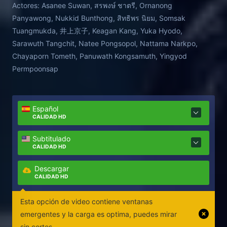
Actores:
Asanee Suwan, สรพงษ์ ชาตรี, Ornanong
final de feminidad total. Conmovedora, divertida,
Panyawong, Nukkid Bunthong, สิทธิพร นิยม, Somsak
con impactantes escenas de kickboxing tailandés,
Tuangmukda, 井上京子, Keagan Kang, Yuka Hyodo,
Beautiful Boxer describe la infancia de Nong Toom,
Sarawuth Tangchit, Natee Pongsopol, Nattama Narkpo,
su vida adolescente como monje viajero, sus
Chayaporn Tometh, Panuwath Kongsamuth, Yingyod
penosos días en los campamentos de boxeo y
Permpoonsap
explosivos combates donde él vence a la mayoría
de sus oponentes en toda Tailandia y Japón.
Español
CALIDAD HD
Subtitulado
CALIDAD HD
Descargar
CALIDAD HD
Esta opción de video contiene ventanas
emergentes y la carga es optima, puedes mirar
sin cortes.