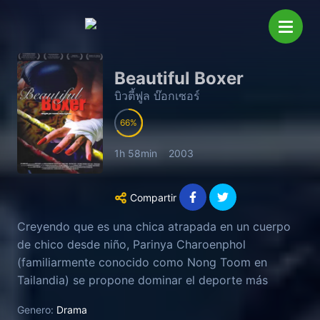
Beautiful Boxer
บิวตี้ฟูล บ๊อกเซอร์
66
1h 58min
2003
Compartir
Creyendo que es una chica atrapada en un cuerpo
de chico desde niño, Parinya Charoenphol
(familiarmente conocido como Nong Toom en
Tailandia) se propone dominar el deporte más
masculino y letal: Muay Thai (kickboxing tailandés)
Genero:
Drama
para ganarse la vida y para conseguir su objetivo