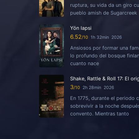
ruptura, su vida da un giro c
pueblo amish de Sugarcreek
Yön lapsi
6.52
1h 32min
2026
Ansiosos por formar una fami
lo profundo del bosque finla
cuanto nace
Shake, Rattle & Roll 17: El or
3
2h 28min
2026
En 1775, durante el periodo c
sobrevivir a la noche despu
convento. Mientras tanto