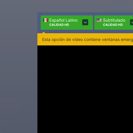
Español Latino
Subtitulado
CALIDAD HD
CALIDAD HD
Esta opción de video contiene ventanas emerge