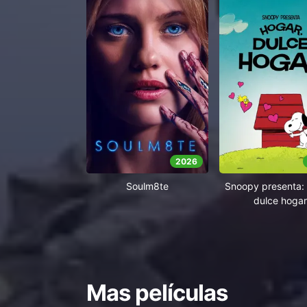
2026
Soulm8te
Snoopy presenta: 
dulce hogar
Mas películas