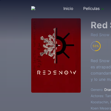
Inicio
Películas
Red
Red Snow
53
Red Snow e
es atrapad
comandante
y lo une m
de nieve qu
Genero:
Dra
Actores:
Tan
Koostachin, 
Koen Meser