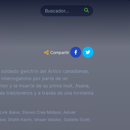
Compartir
soldado gwich'in del Ártico canadiense,
interrogatorio por parte de un
mor y la muerte de su prima inuit, Asana,
es traicioneros y a través de una tormenta
Link Baker, Steven Cree Molison, Asivak
wi, Shafin Karim, Ishaan Vasdev, Sadetlo Scott,