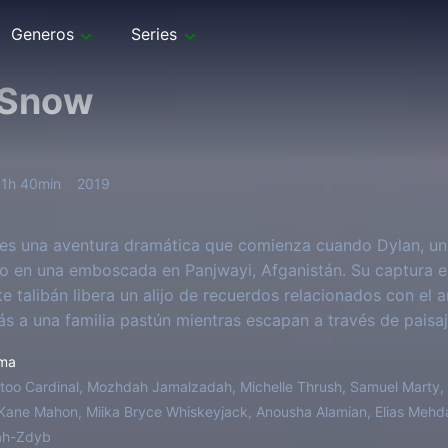
Generos
Series
 Snow
1h 40min
2019
s una aventura dramática que comienza cuando Dylan, un 
o en una emboscada en Panjwayi, Afganistán. Su captura e 
 talibán libera un alijo de recuerdos relacionados con el a
ás a una familia pastún mientras escapan a través de paisaj
e se convierte en la clave para sobrevivir. .
ma
too Cardinal, Mozhdah Jamalzadah, Michelle Thrush, Samuel Marty, 
Kane Mahon, Miika Bryce Whiskeyjack, Anousha Alamian, Elias Mehda
ah-Zdyb