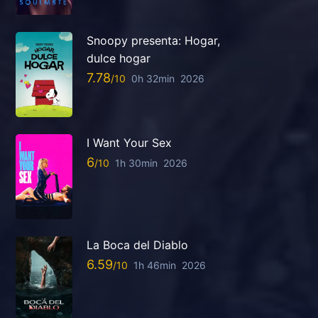
Snoopy presenta: Hogar,
dulce hogar
7.78
0h 32min
2026
I Want Your Sex
6
1h 30min
2026
La Boca del Diablo
6.59
1h 46min
2026