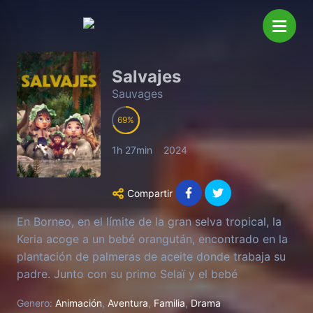
Salvajes
Sauvages
69
1h 27min
2024
Compartir
En Borneo, en el límite de la gran selva tropical, la
Keria acoge a un bebé orangután, encontrado en la
plantación de palmeras de aceite donde trabaja su
padre. Junto con su primo Selaï y el bebé
orangután, la Keria luchará contra la destrucción del
Genero:
Animación
,
Aventura
,
Familia
,
Drama
bosque, en una aventura que le permitirá conectar