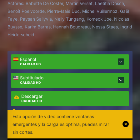
Actores:
Babette De Coster, Martin Verset, Laetitia Dosch,
con sus orígenes.
Benoît Poelvoorde, Pierre-Isaie Duc, Michel Vuillermoz, Gaël
Faye, Paysan Sailyvia, Nelly Tungang, Komeok Joe, Nicolas
Buysse, Karim Barras, Hannah Boudreau, Nessa Staes, Ingrid
Heiderscheidt
Español
CALIDAD HD
Subtitulado
CALIDAD HD
Descargar
CALIDAD HD
Esta opción de video contiene ventanas
emergentes y la carga es optima, puedes mirar
sin cortes.