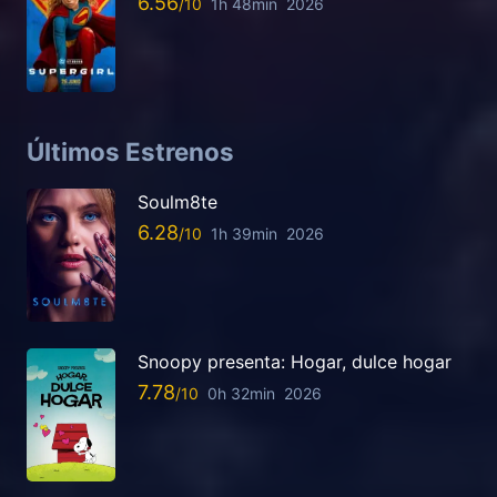
6.56
1h 48min
2026
Últimos Estrenos
Soulm8te
6.28
1h 39min
2026
Snoopy presenta: Hogar, dulce hogar
7.78
0h 32min
2026