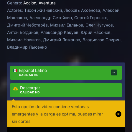
Genero:
Acción
,
Aventura
ha escapado de la justicia por dinero o estatus
Actores:
Тихон Жизневский, Любовь Аксёнова, Алексей
social.
Маклаков, Александр Сетейкин, Сергей Горошко,
Дмитрий Чеботарёв, Михаил Евланов, Олег Чугунов,
Антон Богданов, Александр Какуев, Юрий Насонов,
Михаил Новиков, Дмитрий Лиманов, Владислав Спирин,
Владимир Лысенко
Español Latino
CALIDAD HD
Descargar
CALIDAD HD
Esta opción de video contiene ventanas
emergentes y la carga es optima, puedes mirar
sin cortes.