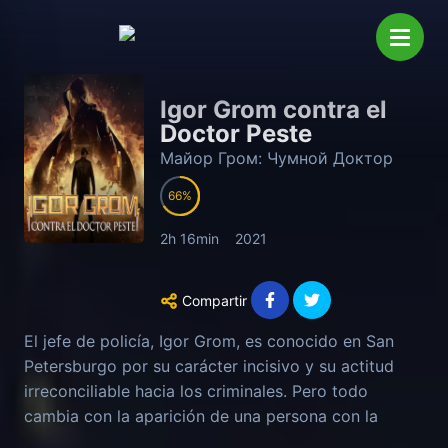
Igor Grom contra el
Doctor Peste
Майор Гром: Чумной Доктор
66
2h 16min
2021
Compartir
El jefe de policía, Igor Grom, es conocido en San
Petersburgo por su carácter incisivo y su actitud
irreconciliable hacia los criminales. Pero todo
cambia con la aparición de una persona con la
máscara del Plague Doctor que asesina a gente que