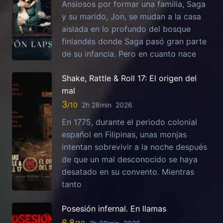
Ansiosos por formar una familia, Saga
y su marido, Jon, se mudan a la casa
aislada en lo profundo del bosque
finlandés donde Saga pasó gran parte
de su infancia. Pero en cuanto nace
Shake, Rattle & Roll 17: El origen del
mal
3
2h 28min
2026
En 1775, durante el periodo colonial
español en Filipinas, unas monjas
intentan sobrevivir a la noche después
de que un mal desconocido se haya
desatado en su convento. Mientras
tanto
Posesión infernal. En llamas
6.8