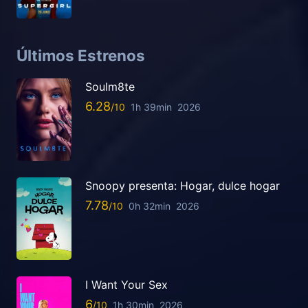
Últimos Estrenos
Soulm8te
6.28
1h 39min
2026
Snoopy presenta: Hogar, dulce hogar
7.78
0h 32min
2026
I Want Your Sex
6
1h 30min
2026