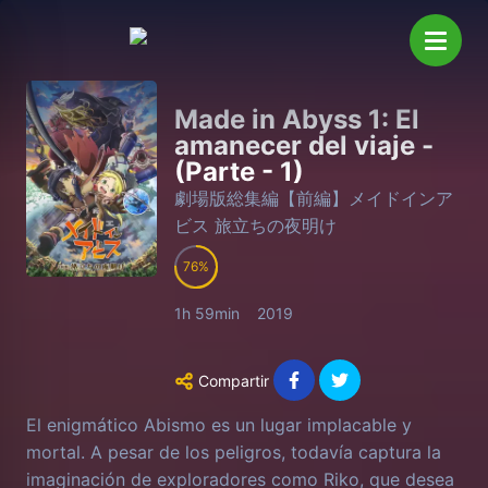
Made in Abyss 1: El
amanecer del viaje -
(Parte - 1)
劇場版総集編【前編】メイドインア
ビス 旅立ちの夜明け
76
1h 59min
2019
Compartir
El enigmático Abismo es un lugar implacable y
mortal. A pesar de los peligros, todavía captura la
imaginación de exploradores como Riko, que desea