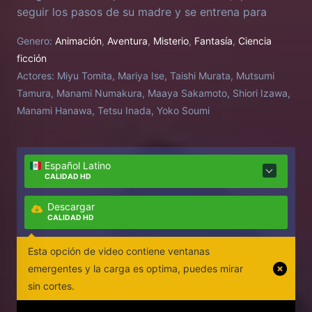
seguir los pasos de su madre y se entrena para
convertirse en un Raider de Cavernas. Un día, recibe
Genero:
Animación
,
Aventura
,
Misterio
,
Fantasía
,
Ciencia
noticias de que su madre murió en el Abismo. Sin
ficción
embargo, una nota misteriosa le dice a Riko que su
Actores:
Miyu Tomita, Mariya Ise, Taishi Murata, Mutsumi
madre aún podría estar viva. Con el compromiso de
Tamura, Manami Numakura, Maaya Sakamoto, Shiori Izawa,
descubrir la verdad sobre el destino de su madre,
Manami Hanawa, Tetsu Inada, Yoko Soumi
Riko se embarca en un viaje con un robot robot
humanoide llamado Reg. Juntos, descubrirán si
tienen lo necesario para sobrevivir donde tantos
Español Latino
otros han perecido.
CALIDAD HD
Descargar
CALIDAD HD
Esta opción de video contiene ventanas
emergentes y la carga es optima, puedes mirar
sin cortes.