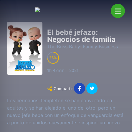
El bebé jefazo:
Negocios de familia
The Boss Baby: Family Business
73
1h 47min
2021
Compartir
Los hermanos Templeton se han convertido en
adultos y se han alejado el uno del otro, pero un
nuevo jefe bebé con un enfoque de vanguardia está
a punto de unirlos nuevamente e inspirar un nuevo
negocio familiar.