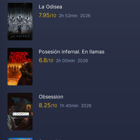
La Odisea
7.95
2h 52min
2026
Posesión infernal. En llamas
6.8
2h 00min
2026
Obsession
8.25
1h 40min
2026