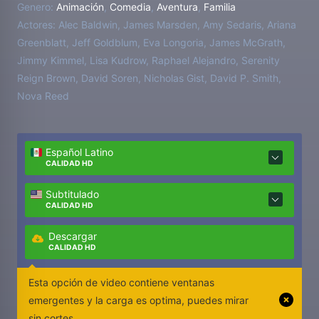
Genero:
Animación
,
Comedia
,
Aventura
,
Familia
Actores:
Alec Baldwin, James Marsden, Amy Sedaris, Ariana
Greenblatt, Jeff Goldblum, Eva Longoria, James McGrath,
Jimmy Kimmel, Lisa Kudrow, Raphael Alejandro, Serenity
Reign Brown, David Soren, Nicholas Gist, David P. Smith,
Nova Reed
Español Latino
CALIDAD HD
Subtitulado
CALIDAD HD
Descargar
CALIDAD HD
Esta opción de video contiene ventanas
emergentes y la carga es optima, puedes mirar
sin cortes.